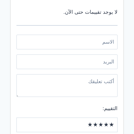
المنورةشركة
شراء
لا يوجد تقييمات حتى الآن.
سكراب
بجدةشركة
شراء
سكراب بمكة
إظهار
الشركات
طي
القائمة
التقييم: