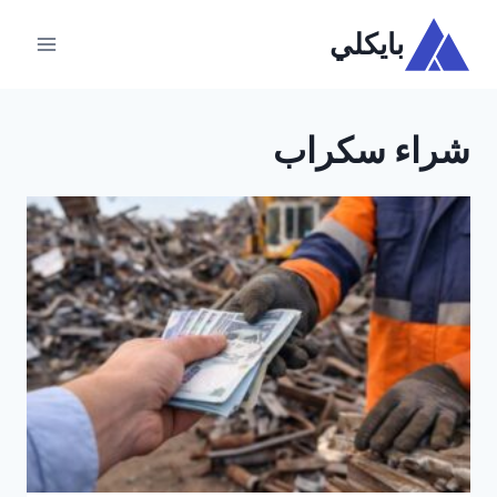
لتجاوز
بايكلي
لى
لمحتوى
شراء سكراب